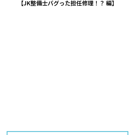
【JK整備士バグった担任修理！？ 編】
視聴する